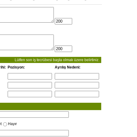
Lütfen son iş tecrübesi başta olmak üzere belirtiniz.
ihi:
Pozisyon:
Ayrılış Nedeni:
t
Hayır