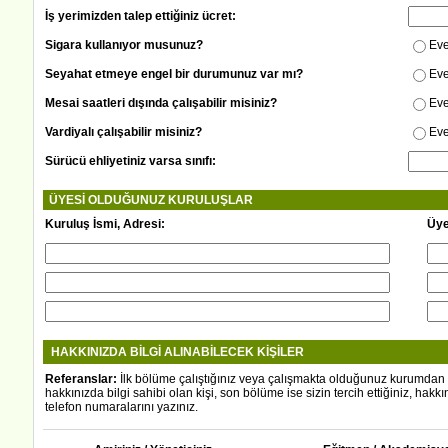
İş yerimizden talep ettiğiniz ücret:
Sigara kullanıyor musunuz?
Eve
Seyahat etmeye engel bir durumunuz var mı?
Eve
Mesai saatleri dışında çalışabilir misiniz?
Eve
Vardiyalı çalışabilir misiniz?
Eve
Sürücü ehliyetiniz varsa sınıfı:
ÜYESİ OLDUĞUNUZ KURULUŞLAR
Kuruluş İsmi, Adresi:
Üye
HAKKINIZDA BİLGİ ALINABİLECEK KİŞİLER
Referanslar:
İlk bölüme çalıştığınız veya çalışmakta olduğunuz kurumdan y
hakkınızda bilgi sahibi olan kişi, son bölüme ise sizin tercih ettiğiniz, hakkı
telefon numaralarını yazınız.