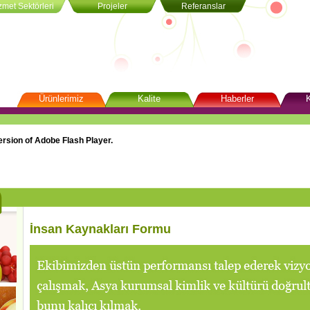
zmet Sektörleri
Projeler
Referanslar
Ürünlerimiz
Kalite
Haberler
Konsantre
Kalite Politikamız
Haber Arşivi
Bilgi H
Toplu
Püre
Üyelikler ve Sertifikalar
Makaleler
İnsan 
ersion of Adobe Flash Player.
Püre Konsantresi
İK Fo
NFC ve Özel Üretim
İnsan Kaynakları Formu