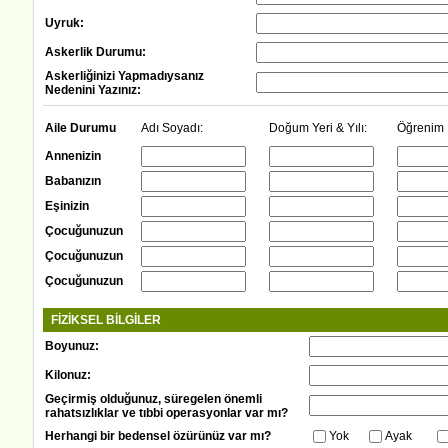
Uyruk:
Askerlik Durumu:
Askerliğinizi Yapmadıysanız
Nedenini Yazınız:
Aile Durumu
Adı Soyadı:
Doğum Yeri & Yılı:
Öğrenim
Annenizin
Babanızın
Eşinizin
Çocuğunuzun
Çocuğunuzun
Çocuğunuzun
FİZİKSEL BİLGİLER
Boyunuz:
Kilonuz:
Geçirmiş olduğunuz, süregelen önemli
rahatsızlıklar ve tıbbi operasyonlar var mı?
Herhangi bir bedensel özürünüz var mı?
Yok
Ayak