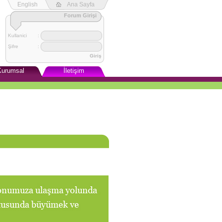
English
Ana Sayfa
Forum Girişi
Kullanici
:
Şifre
:
Giriş
Kurumsal
İletişim
izmetleri
İletişim Bilgileri
mu
Kaynakları
rmu