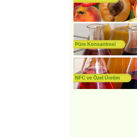
Püre Konsantresi
NFC ve Özel Üretim