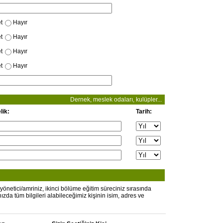
t
Hayır
t
Hayır
t
Hayır
t
Hayır
Dernek, meslek odaları, kulüpler...
lik:
Tarih:
önetici/amriniz, ikinci bölüme eğitim süreciniz sırasında
nızda tüm bilgileri alabileceğimiz kişinin isim, adres ve