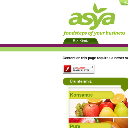
Hi
Biz Kimiz
Hakkımızda
Vizyon
Content on this page requires a newer v
Misyon ve Değerler
Sosyal Sorumluluk
Ürünlerimiz
Konsantre
Püre