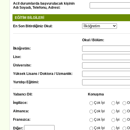
Acil durumlarda başvurulacak kişinin
Adı Soyadı, Telefonu, Adresi:
EĞİTİM BİLGİLERİ
En Son Bitirdiğiniz Okul:
Okul / Bölüm:
İlköğretim:
Lise:
Üniversite:
Yüksek Lisans / Doktora / Uzmanlık:
Yurtdışı Eğitimi:
Yabancı Dil:
Konuşma
İngilizce:
Çok İyi
İyi
O
Almanca:
Çok İyi
İyi
O
Fransızca:
Çok İyi
İyi
O
Çok İyi
İyi
O
Diğer: