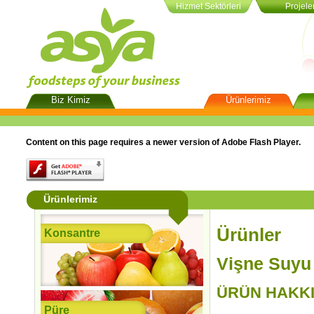
Hizmet Sektörleri
Projele
Biz Kimiz
Ürünlerimiz
Hakkımızda
Konsantre
Kali
Vizyon
Püre
Üyel
Content on this page requires a newer version of Adobe Flash Player.
Misyon ve Değerler
Püre Konsantresi
Sosyal Sorumluluk
NFC ve Özel Üretim
Ürünlerimiz
Ürünler
Konsantre
Vişne Suyu
ÜRÜN HAKK
Püre