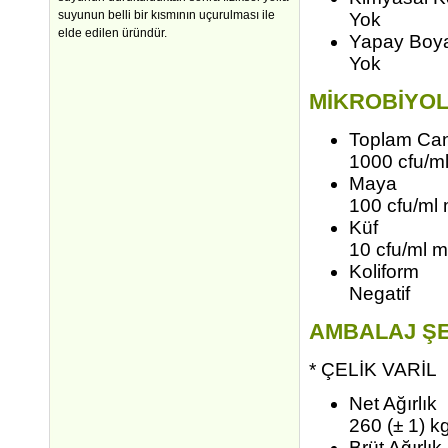
suyunun belli bir kısmının uçurulması ile
Yok
elde edilen üründür.
Yapay Boy
Yok
MİKROBİYOL
Toplam Can
1000 cfu/m
Maya
100 cfu/ml
Küf
10 cfu/ml 
Koliform
Negatif
AMBALAJ ŞE
* ÇELİK VARİL
Net Ağırlık
260 (± 1) k
Brüt Ağırlık