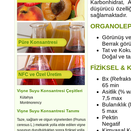
Karbonhidrat, 
düşürücü özelliğ
sağlamaktadır.
ORGANOLEPT
Görünüş ve
Püre Konsantresi
Berrak gör
Tat ve Kok
Doğal ve ta
FİZİKSEL & 
NFC ve Özel Üretim
Bx (Refrakt
65 min
Vişne Suyu Konsantresi Çeşitleri
Asitlik (% w/
7,5 max
Kütahya
Montmorency
Bulanıklık 
5 max
Vişne Suyu Konsantresi Tanımı
Pektin
Taze, sağlam ve olgun vişnelerden (Prunus
Negatif
ceresus L.) mekanik yolla elde edilen vişne
Kimyasal 
suyunun durultulduktan sonra fiziksel yolla