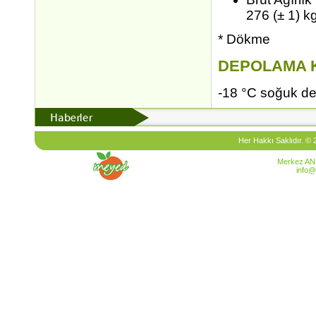
276 (± 1) k
* Dökme
DEPOLAMA K
-18 °C soğuk de
Her Hakkı Saklıdır. ©
Merkez AN
info